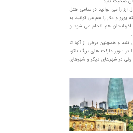
 آن صحبت کنید .
یجان منات (AZN) است. تبادل ارز را می توانید در تمامی هتل
ته یورو و دلار را هم می توانید به
 آذربایجان هم انجام می شود و
اکو از 09:00 یا 09:30 تا 17:30 کار می کنند و همچنین برخی از آنها تا
ا در سوپر مارکت های بزرگ باکو،
 ولی در شهرهای دیگر و شهرهای