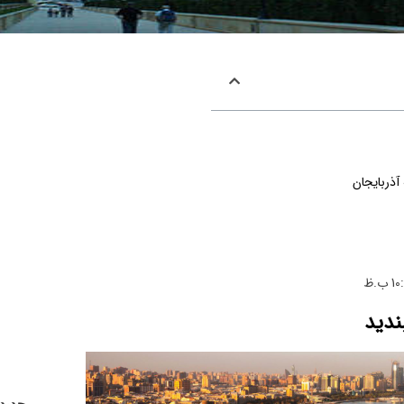
آذربایجان
 ب.ظ
ندید
جدید