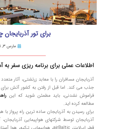
برای تور آذربایجان چ
مارس 3, 2019
اطلاعات عملی برای برنامه ریزی سفر به آ
آذربایجان مسافران را با معابد زرتشتی، آثار متعدد
جذب می کند. اما قبل از رفتن به کشور آتش برای
فراموش نشدنی، باید مطمئن شوید که این
راهنم
مطالعه کرده اید.
برای رسیدن به آذربایجان ساده ترین راه پرواز با ه
قطر ایرلاینز، airBaltic، هواپیمایی تر