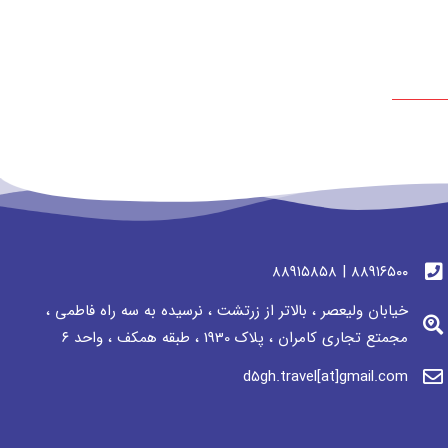
٨٨٩١٦٥٠٠ | ٨٨٩١٥٨٥٨
خیابان ولیعصر ، بالاتر از زرتشت ، نرسيده به سه راه فاطمی ،
مجمتع تجاری كامران ، پلاک 1930 ، طبقه همکف ، واحد ٦
d5gh.travel[at]gmail.com