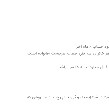
 6 ماه آخر
 تومان باشد .بدیهی است در صورت سفر خانواده سه نفره حساب سرپرست خانواده ایست
قبول سفارت خانه ها نمی باشد
سایر مدارک: اصل گذرنامه با حداقل ۶ ماه اعتبار همراه با امضاء صاحب گذرنامه، اصل گذرنامه های گذشته ۴ قطعه عکس 3.5 در 4.5 (جدید؛ رنگی؛ تمام رخ، با زمینه روشن که