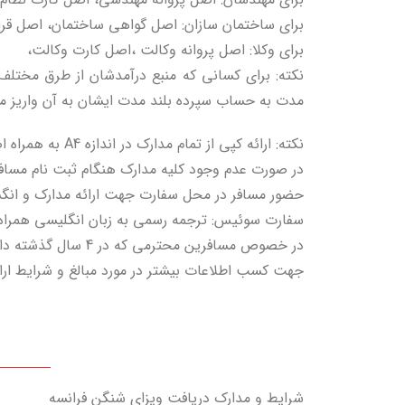
برای ساختمان سازان: اصل گواهی ساختمان، اصل قرار
برای وکلا: اصل پروانه وکالت ،اصل کارت وکالت،
نکته: برای کسانی که منبع درآمدشان از طرق مختلف ت
مدت به حساب سپرده بلند مدت ایشان به آن واریز می
نکته: ارائه کپی از تمام مدارک در اندازه A4 به همراه اصل مدارک هنگام ثبت نام الزامی می باشد.
در صورت عدم وجود کلیه مدارک هنگام ثبت نام مسافر
حضور مسافر در محل سفارت جهت ارائه مدارک و انگ
سفارت سوئیس: ترجمه رسمی به زبان انگلیسی همراه با مهر مترجم صادره در ۶ ماه اخیر 
در خصوص مسافرین محترمی که در 4 سال گذشته دارای روادید شنگن بودند (به جز یونان) کلیه مراحل اخذ ویزا در سفارت سوئیس به صورت غیر حضوری انجام خواهد شد.
جهت کسب اطلاعات بیشتر در مورد مبالغ و شرایط ار
شرایط و مدارک دریافت ویزای شنگن فرانسه