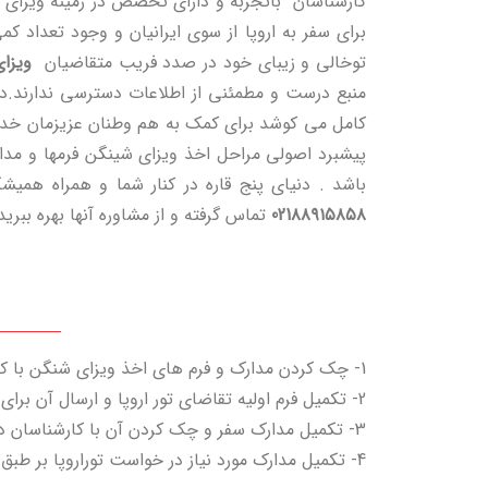
کارشناسان باتجربه و دارای تخصص در زمینه ویزای ش
برای سفر به اروپا از سوی ایرانیان و وجود تعداد ک
توخالی و زیبای خود در صدد فریب متقاضیان
ویزا
منبع درست و مطمئنی از اطلاعات دسترسی ندارند.دنیا
کامل می کوشد برای کمک به هم وطنان عزیزمان خدمت
پیشبرد اصولی مراحل اخذ ویزای شینگن فرمها و مدا
باشد . دنیای پنج قاره در کنار شما و همراه همی
021٨٨٩١٥٨٥٨
تماس گرفته و از مشاوره آنها بهره ببرید
1- چک کردن مدارک و فرم های اخذ ویزای شنگن با کارشناسان دنیای پنج قاره
2- تکمیل فرم اولیه تقاضای تور اروپا و ارسال آن برای دنیای پنج قاره
3- تکمیل مدارک سفر و چک کردن آن با کارشناسان دنیای پنج قاره و واریز هزینه تور
4- تکمیل مدارک مورد نیاز در خواست توراروپا بر طبق چک لیست سفارتخانه مربوطه