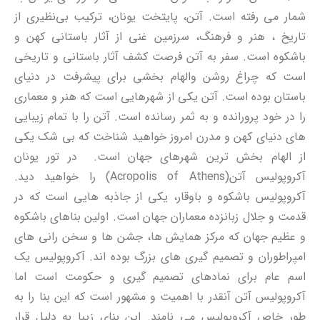
شمار می رفته است. آتن، پایتخت یونان، ترکیب بی‌نظیری از
تاریخ ، هنر و فرهنگ، سرزمین غنی از آثار باستانی کهن و
باشکوه است. سفر به آتن فرصت کشف آثار باستانی و تاریخی
است که چراغ روشن والهام بخشی برای پیشرفت در دنیای
باستان بوده است. آتن یکی از شهرهایی است که هنر و معماری
را در خود پرورانده و به ثمر رسانده است. آتن را با تمام زیبایی
های دنیای کهن و مدرن امروز خواهید شناخت که بی شک یکی
از الهام بخش ترین شهرهای جهان است. در تور یونان
آکروپولیس آتن(Acropolis of Athens) را خواهید دید.
آکروپولیس باشکوه و باوقار، یکی از جاذبه هایی است که در
قدمت و جلال زبانزده معماران جهان است. اولین بناهای باشکوه
و عظیم جهان که مرکز همایش ها، جشن ها و سخن رانی های
امپراطوران و تصمیم گیری های بزرگ بوده اند. آکروپولیس یک
اسم عام برای نمادهای تصمیم گیری و حکومت است اما
آکروپولیس آتن آنقدر با اهمیت و مشهور است که این بنا را به
طور خاص آکروپولیس می نامند. این بنای زیبا به دلیل قرار