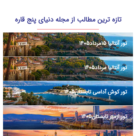
تازه ترین مطالب از مجله دنیای پنج قاره
تور آنتالیا 15مرداد1405
تور آنتالیا مرداد1405
تور کوش آداسی تابستان1405
تور ازمیر تابستان1405