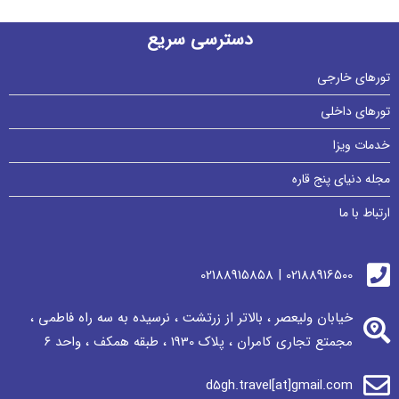
دسترسی سریع
تورهای خارجی
تورهای داخلی
خدمات ویزا
مجله دنیای پنج قاره
ارتباط با ما
02188916500 | 02188915858
خیابان ولیعصر ، بالاتر از زرتشت ، نرسيده به سه راه فاطمی ،
مجمتع تجاری كامران ، پلاک 1930 ، طبقه همکف ، واحد ٦
d5gh.travel[at]gmail.com