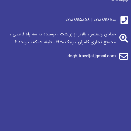
02188916500 | 02188915858
خیابان ولیعصر ، بالاتر از زرتشت ، نرسيده به سه راه فاطمی ،
مجمتع تجاری كامران ، پلاک 1930 ، طبقه همکف ، واحد ٦
d5gh.travel[at]gmail.com