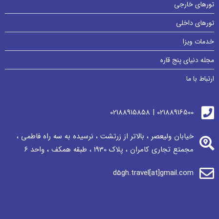
تورهای خارجی
تورهای داخلی
خدمات ویزا
مجله دنیای پنج قاره
ارتباط با ما
02188916500 | 02188915858
خیابان ولیعصر ، بالاتر از زرتشت ، نرسيده به سه راه فاطمی ،
مجمتع تجاری كامران ، پلاک 1930 ، طبقه همکف ، واحد ٦
d5gh.travel[at]gmail.com