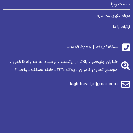
خدمات ویزا
مجله دنیای پنج قاره
ارتباط با ما
02188916500 | 02188915858
خیابان ولیعصر ، بالاتر از زرتشت ، نرسيده به سه راه فاطمی ،
مجمتع تجاری كامران ، پلاک 1930 ، طبقه همکف ، واحد ٦
d5gh.travel[at]gmail.com