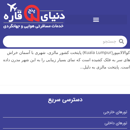
تورهای تابستان1405
کوالالامپور(Kuala Lumpur) پایتخت کشور مالزی، شهری با آسمان خراش
های سر به فلک کشیده است که نمای بسیار زیبایی را به این شهر مدرن داده
است. پایتخت مالزی به دلیل…
دسترسی سریع
تورهای خارجی
تورهای داخلی