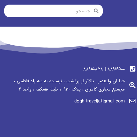
٨٨٩١٦٥٠٠ | ٨٨٩١٥٨٥٨
خیابان ولیعصر ، بالاتر از زرتشت ، نرسيده به سه راه فاطمی ،
مجمتع تجاری كامران ، پلاک 1930 ، طبقه همکف ، واحد ٦
d5gh.travel[at]gmail.com