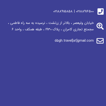
02188916500 | 02188915858
خیابان ولیعصر ، بالاتر از زرتشت ، نرسيده به سه راه فاطمی ،
مجمتع تجاری كامران ، پلاک 1930 ، طبقه همکف ، واحد ٦
d5gh.travel[at]gmail.com