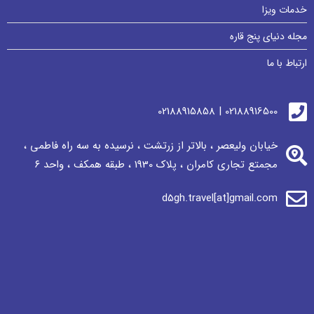
خدمات ویزا
مجله دنیای پنج قاره
ارتباط با ما
02188916500 | 02188915858
خیابان ولیعصر ، بالاتر از زرتشت ، نرسيده به سه راه فاطمی ،
مجمتع تجاری كامران ، پلاک 1930 ، طبقه همکف ، واحد ٦
d5gh.travel[at]gmail.com