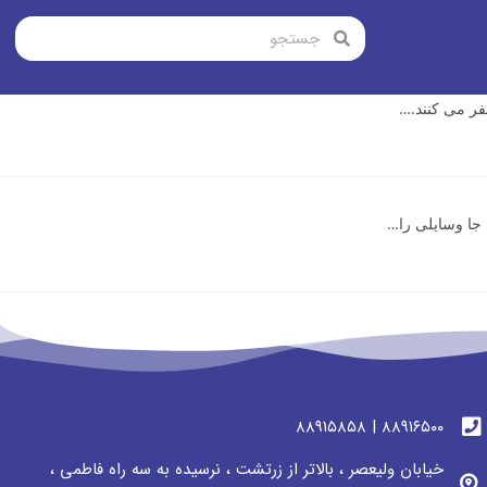
جا وسایلی را…
٨٨٩١٦٥٠٠ | ٨٨٩١٥٨٥٨
خیابان ولیعصر ، بالاتر از زرتشت ، نرسيده به سه راه فاطمی ،