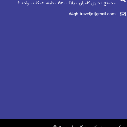
مجمتع تجاری كامران ، پلاک 1930 ، طبقه همکف ، واحد ٦
d5gh.travel[at]gmail.com