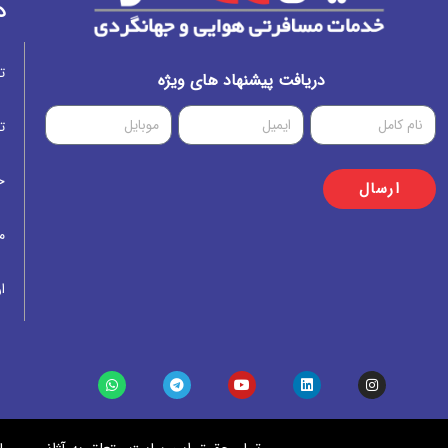
د
ت
دریافت پیشنهاد های ویژه
ت
خ
ارسال
م
ار