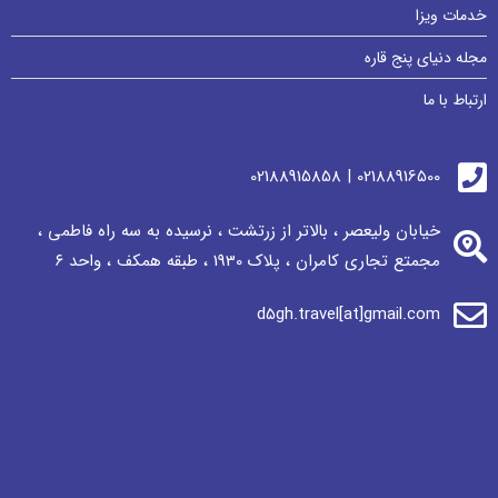
خدمات ویزا
مجله دنیای پنج قاره
ارتباط با ما
02188916500 | 02188915858
خیابان ولیعصر ، بالاتر از زرتشت ، نرسيده به سه راه فاطمی ،
مجمتع تجاری كامران ، پلاک 1930 ، طبقه همکف ، واحد ٦
d5gh.travel[at]gmail.com