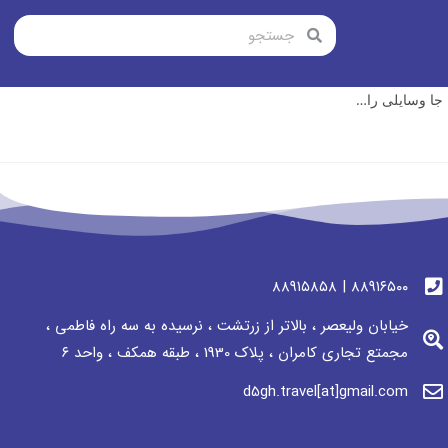
جا وسایلی را…
٨٨٩١٦٥٠٠ | ٨٨٩١٥٨٥٨
خیابان ولیعصر ، بالاتر از زرتشت ، نرسيده به سه راه فاطمی ،
مجمتع تجاری كامران ، پلاک 1930 ، طبقه همکف ، واحد ٦
d5gh.travel[at]gmail.com