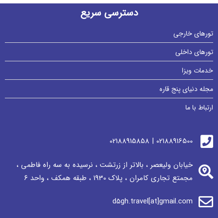
دسترسی سریع
تورهای خارجی
تورهای داخلی
خدمات ویزا
مجله دنیای پنج قاره
ارتباط با ما
02188916500 | 02188915858
خیابان ولیعصر ، بالاتر از زرتشت ، نرسيده به سه راه فاطمی ،
مجمتع تجاری كامران ، پلاک 1930 ، طبقه همکف ، واحد ٦
d5gh.travel[at]gmail.com