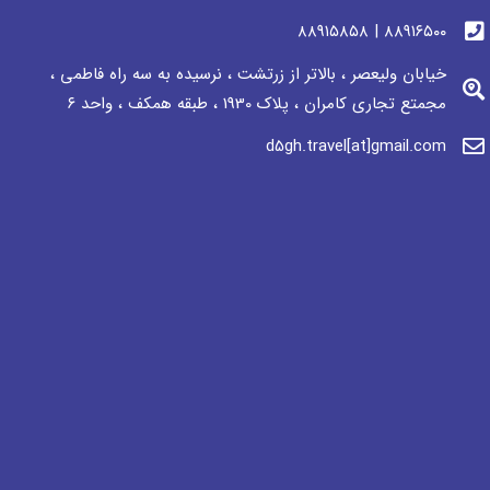
٨٨٩١٦٥٠٠ | ٨٨٩١٥٨٥٨
خیابان ولیعصر ، بالاتر از زرتشت ، نرسيده به سه راه فاطمی ،
مجمتع تجاری كامران ، پلاک 1930 ، طبقه همکف ، واحد ٦
d5gh.travel[at]gmail.com