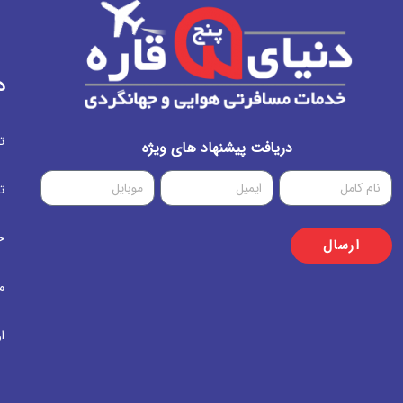
د
ت
دریافت پیشنهاد های ویژه
ت
خ
ارسال
م
ار