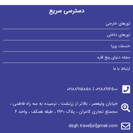
دسترسی سریع
تورهای خارجی
تورهای داخلی
خدمات ویزا
مجله دنیای پنج قاره
ارتباط با ما
02188916500 | 02188915858
خیابان ولیعصر ، بالاتر از زرتشت ، نرسيده به سه راه فاطمی ،
مجمتع تجاری كامران ، پلاک 1930 ، طبقه همکف ، واحد ٦
d5gh.travel[at]gmail.com