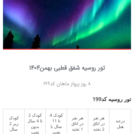
تور روسیه شفق قطبی بهمن1404
8 روز پرواز ماهان کد199
تور روسیه کد199
کودک 4
کودک 2
هر نفر
هر نفر
کودک
درجه
تا 11
تا 4 سال
در اتاق
در اتاق
زیر 2
هتل
سال با
بدون
2 تخته
1 تخته
سال
تخت
تخت