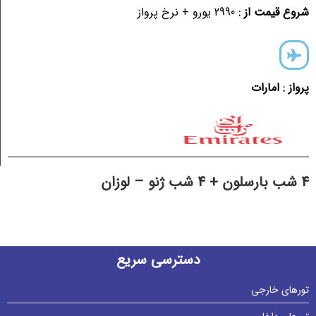
شروع قیمت از :
2990 یورو + نرخ پرواز
پرواز : امارات
4 شب بارسلون + 4 شب ژنو – لوزان
دسترسی سریع
تورهای خارجی