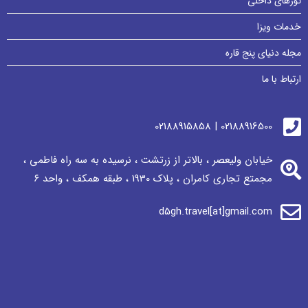
تورهای داخلی
خدمات ویزا
مجله دنیای پنج قاره
ارتباط با ما
02188916500 | 02188915858
خیابان ولیعصر ، بالاتر از زرتشت ، نرسيده به سه راه فاطمی ،
مجمتع تجاری كامران ، پلاک 1930 ، طبقه همکف ، واحد ٦
d5gh.travel[at]gmail.com