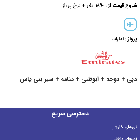
شروع قیمت از :
1890 دلار + نرخ پرواز
پرواز : امارات
دبی + دوحه + ابوظبی + منامه + سیر بنی یاس
دسترسی سریع
تورهای خارجی
تورهای داخلی