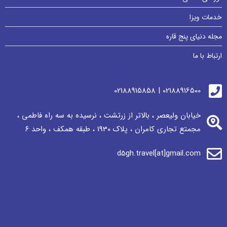
خدمات ویزا
مجله دنیای پنج قاره
ارتباط با ما
02188916500 | 02188915858
خیابان ولیعصر ، بالاتر از زرتشت ، نرسيده به سه راه فاطمی ،
مجمتع تجاری كامران ، پلاک 1930 ، طبقه همکف ، واحد ٦
d5gh.travel[at]gmail.com