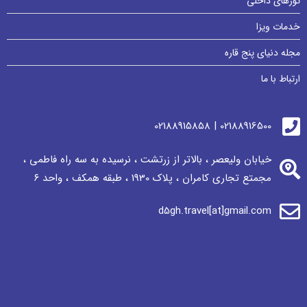
تورهای داخلی
خدمات ویزا
مجله دنیای پنج قاره
ارتباط با ما
02188916500 | 02188915858
خیابان ولیعصر ، بالاتر از زرتشت ، نرسيده به سه راه فاطمی ،
مجمتع تجاری كامران ، پلاک 1930 ، طبقه همکف ، واحد ٦
d5gh.travel[at]gmail.com