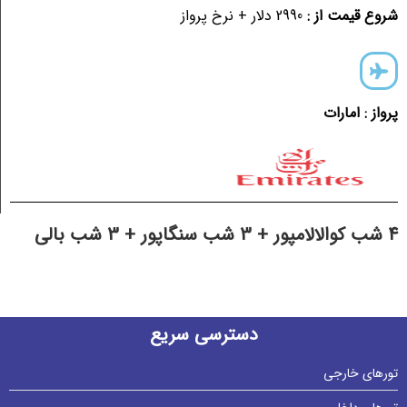
شروع قیمت از :
2990 دلار + نرخ پرواز
پرواز : امارات
4 شب کوالالامپور + 3 شب سنگاپور + 3 شب بالی
دسترسی سریع
تورهای خارجی