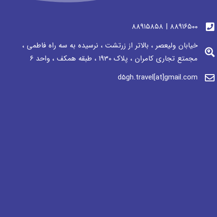
٨٨٩١٦٥٠٠ | ٨٨٩١٥٨٥٨
خیابان ولیعصر ، بالاتر از زرتشت ، نرسيده به سه راه فاطمی ،
مجمتع تجاری كامران ، پلاک 1930 ، طبقه همکف ، واحد ٦
d5gh.travel[at]gmail.com