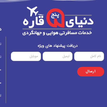
د
ت
دریافت پیشنهاد های ویژه
ت
خ
ارسال
م
ار