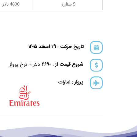
5 ستاره
4690 دلار + نرخ پرواز
تاریخ حرکت : 29 اسفند 1405
شروع قیمت از :
4690 دلار + نرخ پرواز
پرواز : امارات