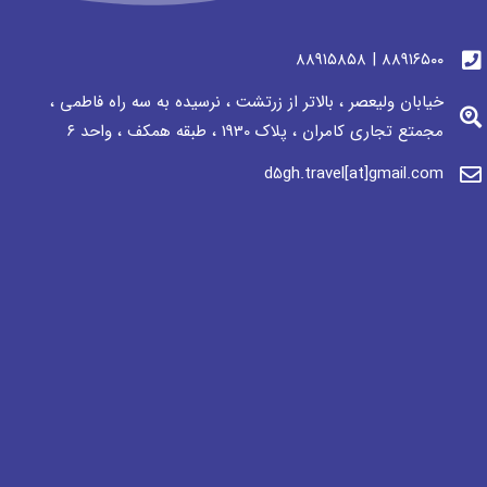
٨٨٩١٦٥٠٠ | ٨٨٩١٥٨٥٨
خیابان ولیعصر ، بالاتر از زرتشت ، نرسيده به سه راه فاطمی ،
مجمتع تجاری كامران ، پلاک 1930 ، طبقه همکف ، واحد ٦
d5gh.travel[at]gmail.com