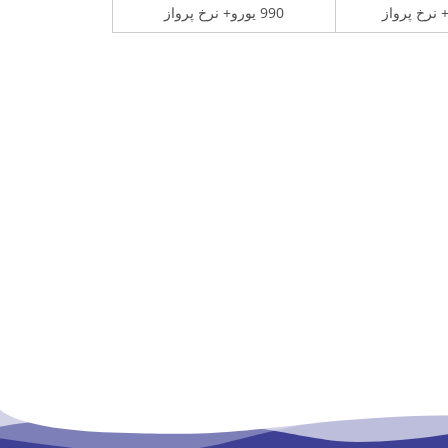
990 یورو+ نرخ پرواز