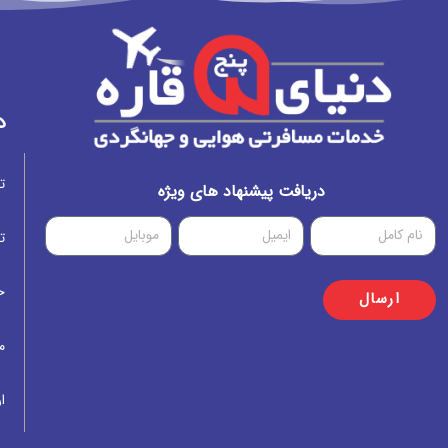
د
ت
دریافت پیشنهاد های ویژه
ت
خ
ارسال
م
ار