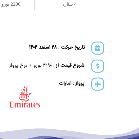
4 ستاره
2290 یورو + نرخ پرواز
تاریخ حرکت : 28 اسفند 1404
شروع قیمت از :
2290 یورو + نرخ پرواز
پرواز : امارات