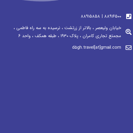
٨٨٩١٦٥٠٠ | ٨٨٩١٥٨٥٨
خیابان ولیعصر ، بالاتر از زرتشت ، نرسيده به سه راه فاطمی ،
مجمتع تجاری كامران ، پلاک 1930 ، طبقه همکف ، واحد ٦
d5gh.travel[at]gmail.com