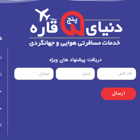
د
ت
دریافت پیشنهاد های ویژه
ت
خ
ارسال
م
ار