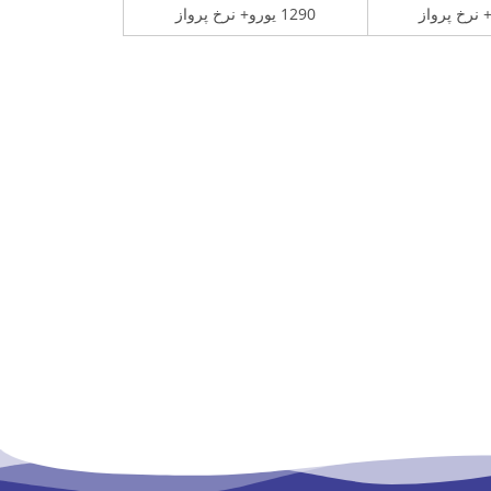
1290 یورو+ نرخ پرواز