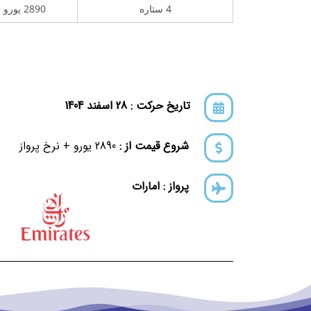
4 ستاره
2890 یورو + نرخ پرواز
تاریخ حرکت : 28 اسفند 1404
شروع قیمت از :
2890 یورو + نرخ پرواز
پرواز : امارات