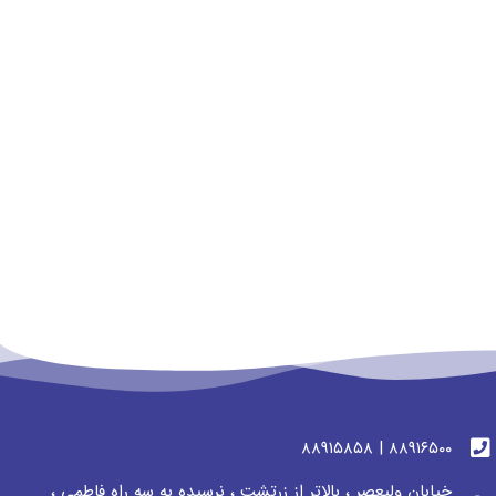
٨٨٩١٦٥٠٠ | ٨٨٩١٥٨٥٨
خیابان ولیعصر ، بالاتر از زرتشت ، نرسيده به سه راه فاطمی ،