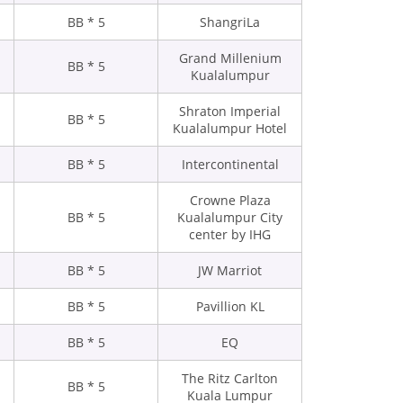
5 * BB
ShangriLa
Grand Millenium
5 * BB
Kualalumpur
Shraton Imperial
5 * BB
Kualalumpur Hotel
5 * BB
Intercontinental
Crowne Plaza
5 * BB
Kualalumpur City
center by IHG
5 * BB
JW Marriot
5 * BB
Pavillion KL
5 * BB
EQ
The Ritz Carlton
5 * BB
Kuala Lumpur