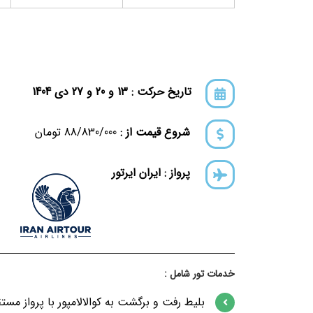
تاریخ حرکت : 13 و 20 و 27 دی 1404
شروع قیمت از :
88/830/000 تومان
پرواز : ایران ایرتور
خدمات تور شامل :
بلیط رفت و برگشت به کوالالامپور با پرواز مست