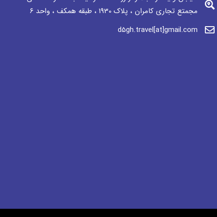
مجمتع تجاری كامران ، پلاک 1930 ، طبقه همکف ، واحد ٦
d5gh.travel[at]gmail.com