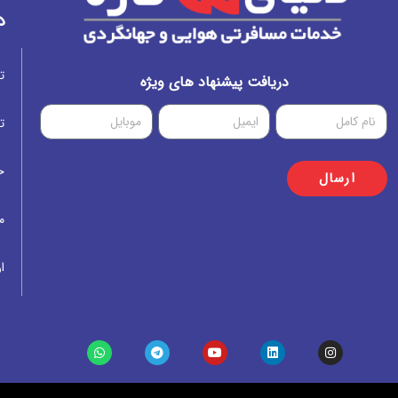
د
ت
دریافت پیشنهاد های ویژه
ت
خ
ارسال
م
ار