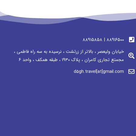
٨٨٩١٦٥٠٠ | ٨٨٩١٥٨٥٨
خیابان ولیعصر ، بالاتر از زرتشت ، نرسيده به سه راه فاطمی ،
مجمتع تجاری كامران ، پلاک 1930 ، طبقه همکف ، واحد ٦
d5gh.travel[at]gmail.com