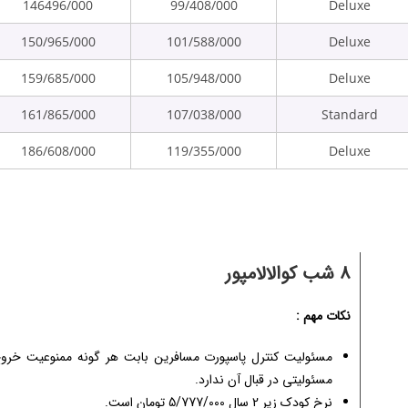
146496/000
99/408/000
Deluxe
150/965/000
101/588/000
Deluxe
159/685/000
105/948/000
Deluxe
161/865/000
107/038/000
Standard
186/608/000
119/355/000
Deluxe
8 شب کوالالامپور
نکات مهم :
مسئولیت کنترل پاسپورت مسافرین بابت هر گونه ممنوعیت خروج 
مسئولیتی در قبال آن ندارد.
نرخ کودک زیر 2 سال 5/777/000 تومان است.