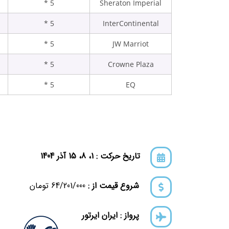
5 *
Sheraton Imperial
5 *
InterContinental
5 *
JW Marriot
5 *
Crowne Plaza
5 *
EQ
تاریخ حرکت : 1، 8، 15 آذر 1404
شروع قیمت از :
64/201/000 تومان
پرواز : ایران ایرتور