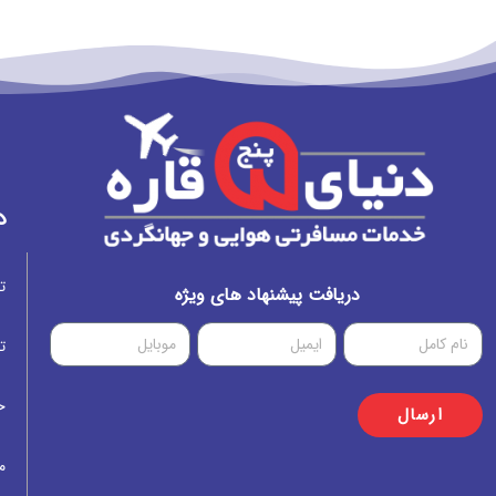
د
ت
دریافت پیشنهاد های ویژه
ت
خ
ارسال
م