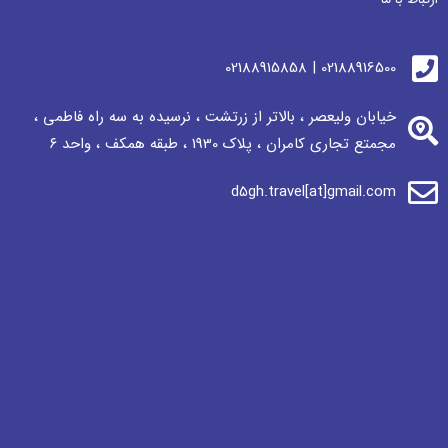
02188916500 | 02188915858
خیابان ولیعصر ، بالاتر از زرتشت ، نرسيده به سه راه فاطمی ،
مجمتع تجاری كامران ، پلاک 1930 ، طبقه همکف ، واحد ٦
d5gh.travel[at]gmail.com