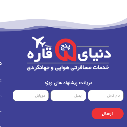
د
ت
دریافت پیشنهاد های ویژه
ت
خ
ارسال
م