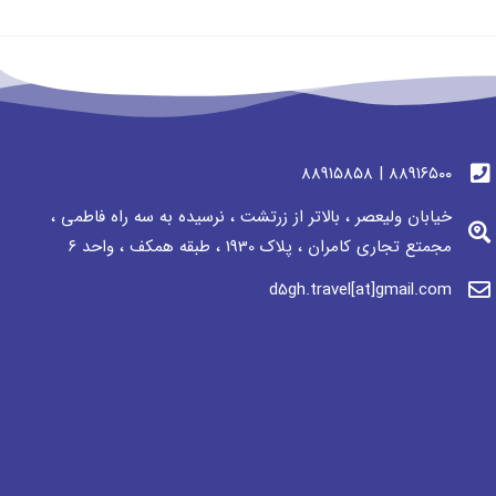
٨٨٩١٦٥٠٠ | ٨٨٩١٥٨٥٨
خیابان ولیعصر ، بالاتر از زرتشت ، نرسيده به سه راه فاطمی ،
مجمتع تجاری كامران ، پلاک 1930 ، طبقه همکف ، واحد ٦
d5gh.travel[at]gmail.com