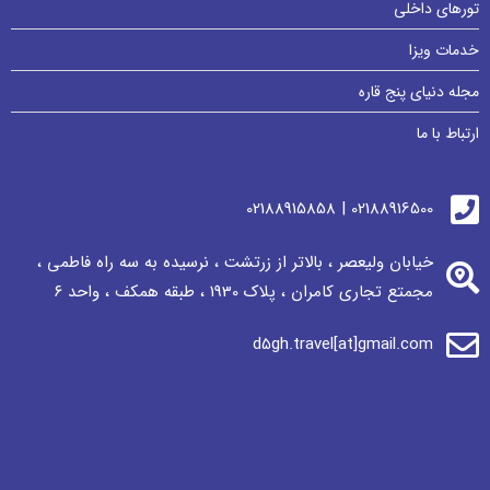
تورهای داخلی
خدمات ویزا
مجله دنیای پنج قاره
ارتباط با ما
02188916500 | 02188915858
خیابان ولیعصر ، بالاتر از زرتشت ، نرسيده به سه راه فاطمی ،
مجمتع تجاری كامران ، پلاک 1930 ، طبقه همکف ، واحد ٦
d5gh.travel[at]gmail.com