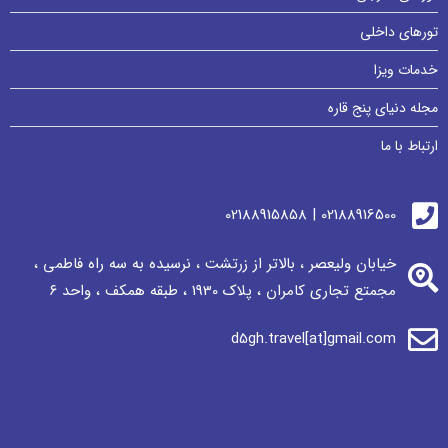
تورهای داخلی
خدمات ویزا
مجله دنیای پنج قاره
ارتباط با ما
02188916500 | 02188915858
خیابان ولیعصر ، بالاتر از زرتشت ، نرسيده به سه راه فاطمی ،
مجمتع تجاری كامران ، پلاک 1930 ، طبقه همکف ، واحد ٦
d5gh.travel[at]gmail.com