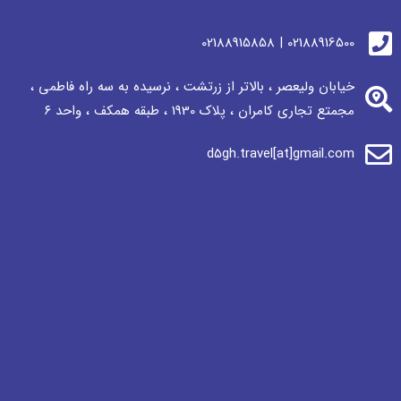
02188916500 | 02188915858
خیابان ولیعصر ، بالاتر از زرتشت ، نرسيده به سه راه فاطمی ،
مجمتع تجاری كامران ، پلاک 1930 ، طبقه همکف ، واحد ٦
d5gh.travel[at]gmail.com