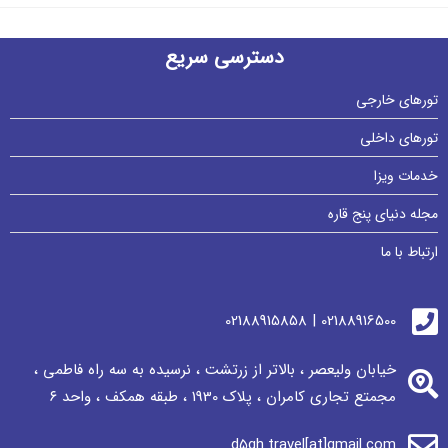
دسترسی سریع
تورهای خارجی
تورهای داخلی
خدمات ویزا
مجله دنیای پنج قاره
ارتباط با ما
02188916500 | 02188915858
خیابان ولیعصر ، بالاتر از زرتشت ، نرسيده به سه راه فاطمی ،
مجمتع تجاری كامران ، پلاک 1930 ، طبقه همکف ، واحد ٦
d5gh.travel[at]gmail.com