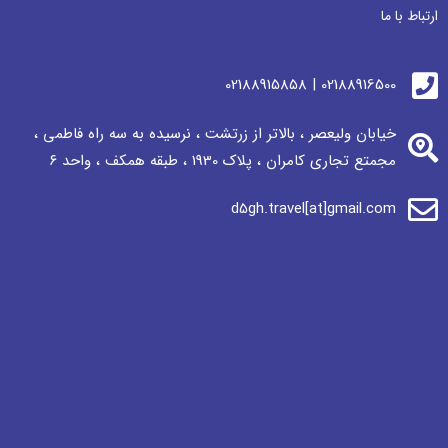
ارتباط با ما
02188916500 | 02188915858
خیابان ولیعصر ، بالاتر از زرتشت ، نرسيده به سه راه فاطمی ،
مجمتع تجاری كامران ، پلاک 1930 ، طبقه همکف ، واحد ٦
d5gh.travel[at]gmail.com