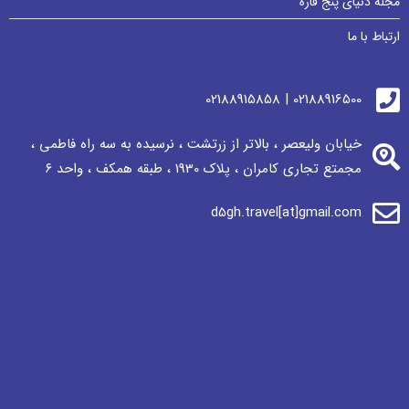
مجله دنیای پنج قاره
ارتباط با ما
02188916500 | 02188915858
خیابان ولیعصر ، بالاتر از زرتشت ، نرسيده به سه راه فاطمی ،
مجمتع تجاری كامران ، پلاک 1930 ، طبقه همکف ، واحد ٦
d5gh.travel[at]gmail.com