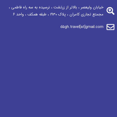
خیابان ولیعصر ، بالاتر از زرتشت ، نرسيده به سه راه فاطمی ،
مجمتع تجاری كامران ، پلاک 1930 ، طبقه همکف ، واحد ٦
d5gh.travel[at]gmail.com