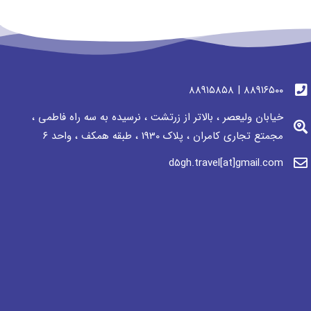
٨٨٩١٦٥٠٠ | ٨٨٩١٥٨٥٨
خیابان ولیعصر ، بالاتر از زرتشت ، نرسيده به سه راه فاطمی ،
مجمتع تجاری كامران ، پلاک 1930 ، طبقه همکف ، واحد ٦
d5gh.travel[at]gmail.com