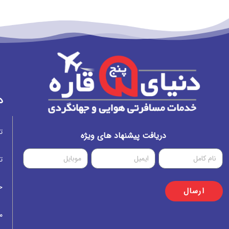
د
ت
دریافت پیشنهاد های ویژه
ت
خ
ارسال
م