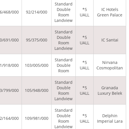
Stand
Doub
24/961/000
51/339/000
136/468/000
92/214/000
Roo
Landv
Stand
Doub
24/691/000
50/140/000
130/691/000
95/375/000
Roo
Landv
Stand
24/691/000
52/756/000
141/918/000
103/005/000
Doub
Roo
Stand
Doub
24/691/000
52/320/000
153/799/000
105/948/000
Roo
Landv
Stand
Doub
24/691/000
55/263/000
152/164/000
109/981/000
Roo
Landv