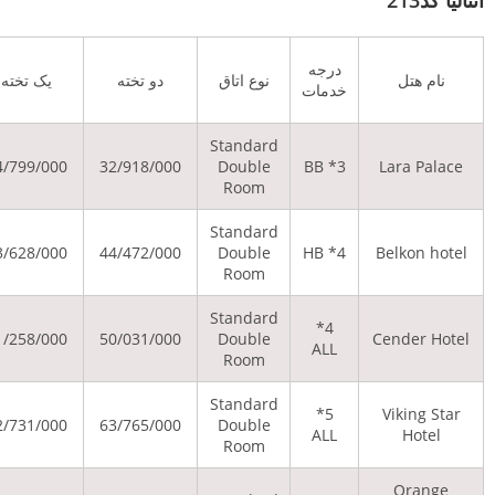
کودک 6 تا
کودک 2 تا 6
 اتاق
دو تخته
یک تخته
12 ساله با
ساله بدون
تخت
تخت
Stand
24/961/000
28/994/000
44/799/000
32/918/000
Doub
Roo
Stand
24/961/000
32/264/000
53/628/000
44/472/000
Doub
Roo
Stand
24/961/000
34/008/000
61/258/000
50/031/000
Doub
Roo
Stand
24/961/000
39/022/000
82/731/000
63/765/000
Doub
Roo