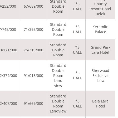
Stand
24/961/000
39/676/000
90/252/000
67/689/000
Doub
Roo
Stand
24/961/000
40/766/000
87/745/000
71/395/000
Doub
Roo
Stand
24/961/000
43/164/000
100/171/000
75/319/000
Doub
Roo
Stand
Doub
24/961/000
45/126/000
112/379/000
91/015/000
Roo
Lan
vie
Stand
Doub
24/961/000
48/287/000
122/407/000
91/669/000
Roo
Landv