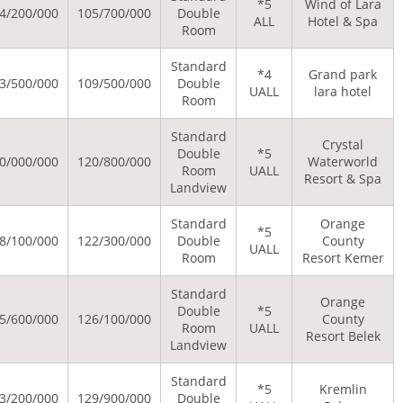
37/500/000
60/900/000
154/200/000
105/700/000
Dou
Ro
Stan
37/500/000
62/200/000
153/500/000
109/500/000
Dou
Ro
Stan
Dou
37/500/000
66/200/000
180/000/000
120/800/000
Ro
Land
Stan
37/500/000
66/700/000
208/100/000
122/300/000
Dou
Ro
Stan
Dou
37/500/000
68/000/000
215/600/000
126/100/000
Ro
Land
Stan
37/500/000
69/400/000
223/200/000
129/900/000
Dou