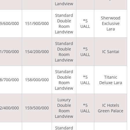
Land
Stan
Dou
37/500/000
77/100/000
209/600/000
151/900/000
Ro
Land
Stan
Dou
37/500/000
77/900/000
271/700/000
154/200/000
Ro
Land
Stan
Dou
37/500/000
79/200/000
218/700/000
158/000/000
Ro
Land
Lux
Dou
37/500/000
79/700/000
282/400/000
159/500/000
Ro
Land
Stan