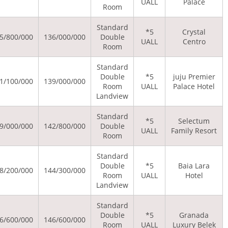
Ro
Stan
37/500/000
71/500/000
205/800/000
136/000/000
Dou
Ro
Stan
Dou
37/500/000
72/500/000
211/100/000
139/000/000
Ro
Land
Stan
0
79/300/000
249/000/000
142/800/000
Dou
Ro
Stan
Dou
37/500/000
74/400/000
198/200/000
144/300/000
Ro
Land
Stan
Dou
37/500/000
75/200/000
256/600/000
146/600/000
Ro