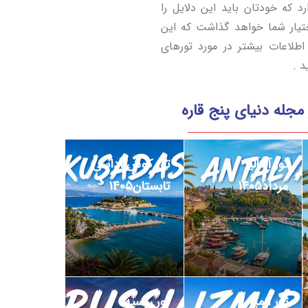
 که خودتان باید این دلایل را
تیار شما خواهد گذاشت که این
طلاعات بیشتر در مورد تورهای
د .
مجله دنیای پنج قاره
تور آنتالیا
تور کوش آداسی
مرداد1405
تابستان1405
تور ازمیر
تور روسیه