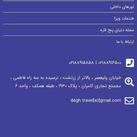
تورهای داخلی
خدمات ویزا
مجله دنیای پنج قاره
ارتباط با ما
02188916500 | 02188915858
خیابان ولیعصر ، بالاتر از زرتشت ، نرسيده به سه راه فاطمی ،
مجمتع تجاری كامران ، پلاک 1930 ، طبقه همکف ، واحد ٦
d5gh.travel[at]gmail.com