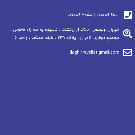
02188916500 | 02188915858
خیابان ولیعصر ، بالاتر از زرتشت ، نرسيده به سه راه فاطمی ،
مجمتع تجاری كامران ، پلاک 1930 ، طبقه همکف ، واحد ٦
d5gh.travel[at]gmail.com